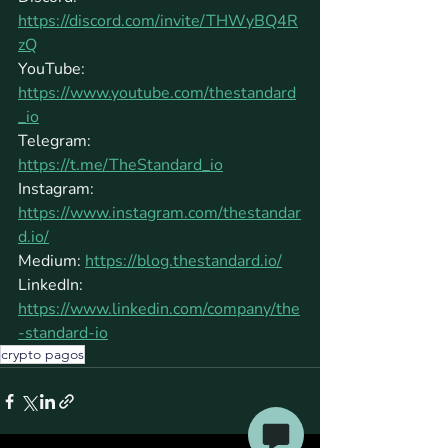
https://discord.com/invite/THWyBQ4R
zQ
YouTube: 
https://www.youtube.com/thestandard
_io
Telegram: 
https://t.me/TheStandard_io
Instagram: 
https://www.instagram.com/thestandar
d.io/
Medium: 
https://blog.thestandard.io/
LinkedIn: 
https://www.linkedin.com/company/the
-standard-io
crypto pagos